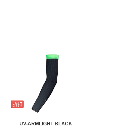
折扣
折扣
UV-ARMLIGHT BLACK
WOOLF ARM WA