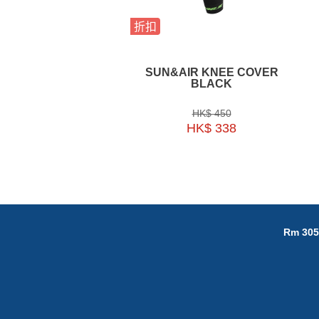
折扣
SUN&AIR KNEE COVER
BLACK
HK$ 450
HK$ 338
Rm 305,