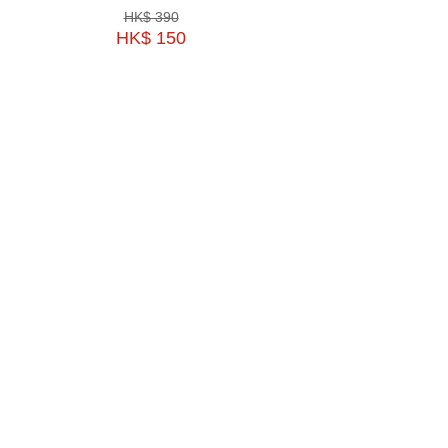
HK$ 390
HK$ 530
HK$ 150
HK$ 398