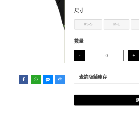
尺寸
XS-S
M-L
數量
-
+
查詢店鋪庫存