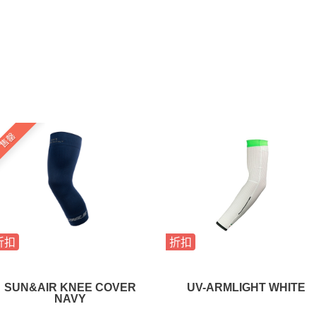
售罄
折扣
折扣
SUN&AIR KNEE COVER
UV-ARMLIGHT WHITE
NAVY