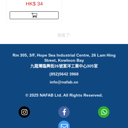
HK$ 34
到底了!
Rm 305, 3/F, Hope Sea Industrial Centre, 26 Lam Hing
Street, Kowloon Bay
九龍灣臨興街26號富洋工業中心305室
(852)5642 3968
info@nafab.cc
© 2025 NAFAB Ltd. All Rights Reserved.