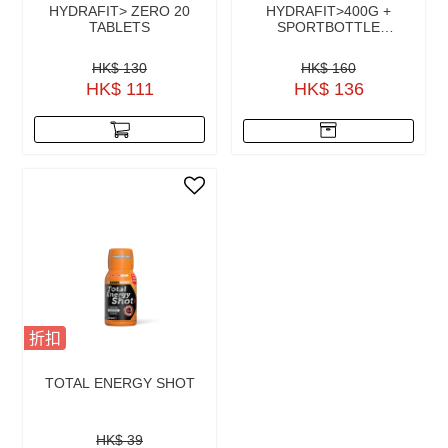
HYDRAFIT> ZERO 20
HYDRAFIT>400G +
TABLETS
SPORTBOTTLE
HYDRA2PRO
HK$ 130
HK$ 160
HK$ 111
HK$ 136
折扣
TOTAL ENERGY SHOT
HK$ 39