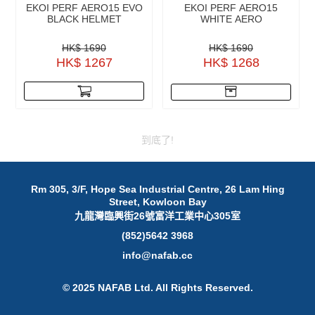
EKOI PERF AERO15 EVO
EKOI PERF AERO15
BLACK HELMET
WHITE AERO
HK$ 1690
HK$ 1690
HK$ 1267
HK$ 1268
到底了!
Rm 305, 3/F, Hope Sea Industrial Centre, 26 Lam Hing
Street, Kowloon Bay
九龍灣臨興街26號富洋工業中心305室
(852)5642 3968
info@nafab.cc
© 2025 NAFAB Ltd. All Rights Reserved.