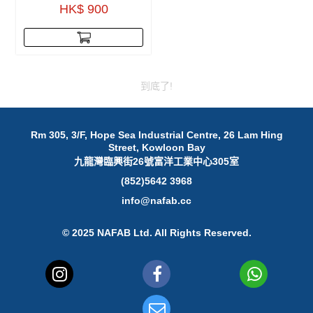
HK$ 900
到底了!
Rm 305, 3/F, Hope Sea Industrial Centre, 26 Lam Hing
Street, Kowloon Bay
九龍灣臨興街26號富洋工業中心305室
(852)5642 3968
info@nafab.cc
© 2025 NAFAB Ltd. All Rights Reserved.