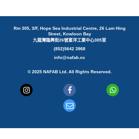
Rm 305, 3/F, Hope Sea Industrial Centre, 26 Lam Hing
Street, Kowloon Bay
九龍灣臨興街26號富洋工業中心305室
(852)5642 3968
info@nafab.cc
© 2025 NAFAB Ltd. All Rights Reserved.
www.posify.me