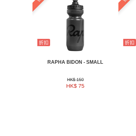
折扣
折扣
RAPHA BIDON - SMALL
HK$ 150
HK$ 75