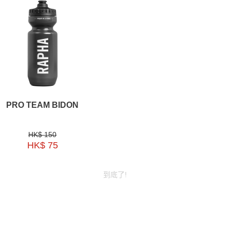
PRO TEAM BIDON
HK$ 150
HK$ 75
到底了!