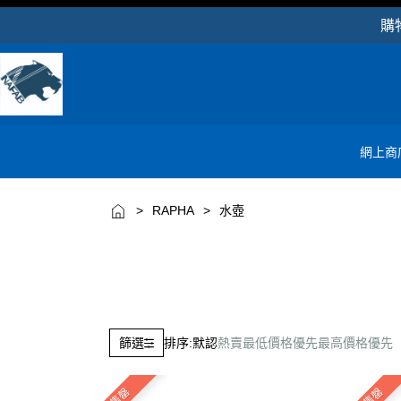
購物滿
網上商
>
RAPHA
>
水壺
排序:
默認
熱賣
最低價格優先
最高價格優先
篩選
售罄
售罄