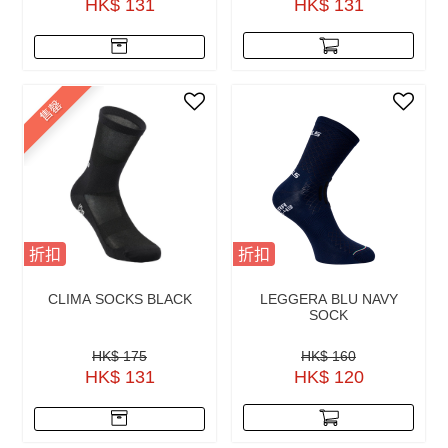
HK$ 131
HK$ 131
售罄
折扣
折扣
CLIMA SOCKS BLACK
LEGGERA BLU NAVY
SOCK
HK$ 175
HK$ 160
HK$ 131
HK$ 120