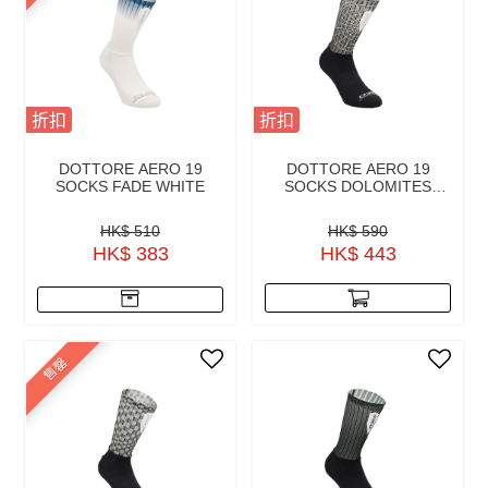
折扣
折扣
DOTTORE AERO 19
DOTTORE AERO 19
SOCKS FADE WHITE
SOCKS DOLOMITES
EXTRAME BLACK
HK$ 510
HK$ 590
HK$ 383
HK$ 443
售罄