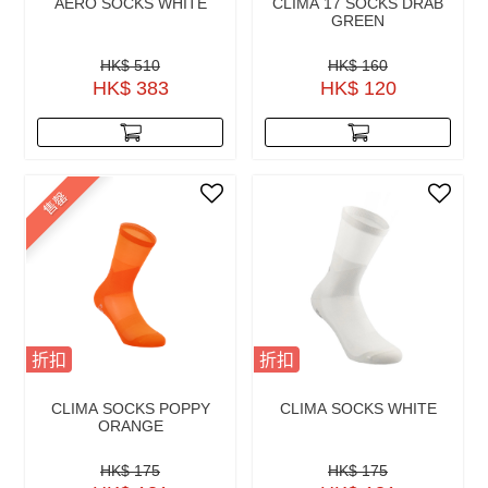
AERO SOCKS WHITE
CLIMA 17 SOCKS DRAB
GREEN
HK$ 510
HK$ 160
HK$ 383
HK$ 120
售罄
折扣
折扣
CLIMA SOCKS POPPY
CLIMA SOCKS WHITE
ORANGE
HK$ 175
HK$ 175