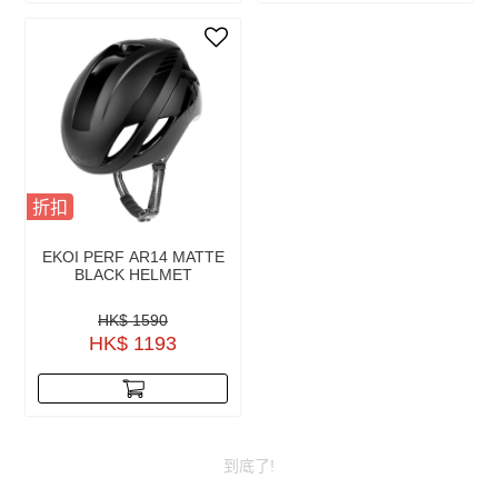
折扣
EKOI PERF AR14 MATTE
BLACK HELMET
HK$ 1590
HK$ 1193
到底了!