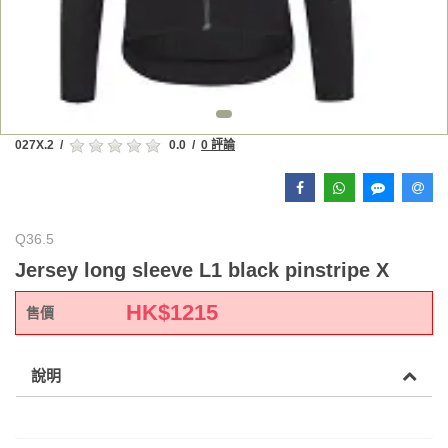
027X.2
/
0.0
/
0 評論
Q36.5
Jersey long sleeve L1 black pinstripe X
HK$
1215
售價
說明