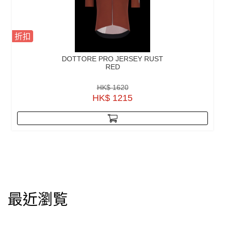
折扣
DOTTORE PRO JERSEY RUST
RED
HK$ 1620
HK$ 1215
最近瀏覧