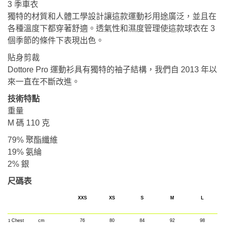
3 季車衣
獨特的材質和人體工學設計讓這款運動衫用途廣泛，並且在
各種溫度下都穿著舒適。透氣性和濕度管理使這款球衣在 3
個季節的條件下表現出色。
貼身剪裁
Dottore Pro 運動衫具有獨特的袖子結構，我們自 2013 年以
來一直在不斷改進。
技術特點
重量
M 碼 110 克
79% 聚酯纖維
19% 氨綸
2% 銀
尺碼表
XXS
XS
S
M
L
Chest
cm
76
80
84
92
98
1