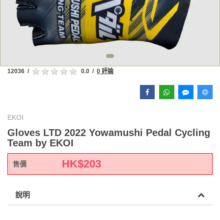
12036
/
0.0
/
0 評論
EKOI
Gloves LTD 2022 Yowamushi Pedal Cycling
Team by EKOI
HK$
203
售價
說明