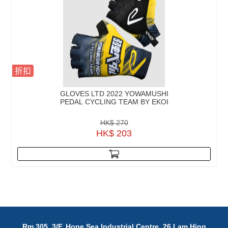
折扣
GLOVES LTD 2022 YOWAMUSHI
PEDAL CYCLING TEAM BY EKOI
HK$ 270
HK$ 203
Rm 305, 3/F, Hope Sea Industrial Centre, 26 Lam Hing