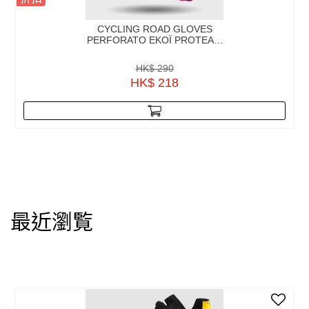
CYCLING ROAD GLOVES
PERFORATO EKOÏ PROTEAM
EF NIPPO PROVENCE
HK$ 290
HK$ 218
最近瀏覧